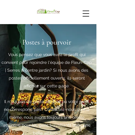
Postes à pourvoir
Vous pensez que vous avez le profil qui
convient pour rejoindre l'équipe de Fleuri-Cap
| Serres & centre jardin? Si nous avons des
postes officiellement ouverts, ils seront
affichés sur cette page.
Il n'y a pas de poste affichés, ou votre profil
ne correspond pas? Contactez-nous quand
même, nous avons toujours une oreille
attentive pour les gens travaillants avec une
belle attitude!